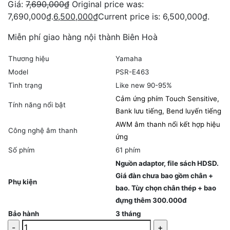
Giá:
7,690,000
₫
Original price was:
7,690,000₫.
6,500,000
₫
Current price is: 6,500,000₫.
Miễn phí giao hàng nội thành Biên Hoà
Thương hiệu
Yamaha
Model
PSR-E463
Tình trạng
Like new 90-95%
Cảm ứng phím Touch Sensitive,
Tính năng nổi bật
Bank lưu tiếng, Bend luyến tiếng
AWM âm thanh nổi kết hợp hiệu
Công nghệ âm thanh
ứng
Số phím
61 phím
Nguồn adaptor, file sách HDSD.
Giá đàn chưa bao gồm chân +
Phụ kiện
bao. Tùy chọn chân thép + bao
đựng thêm 300.000đ
Bảo hành
3 tháng