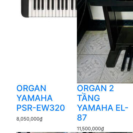
ORGAN
ORGAN 2
YAMAHA
TẦNG
PSR-EW320
YAMAHA EL-
87
8,050,000
₫
11,500,000
₫