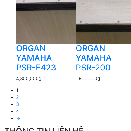
ORGAN
ORGAN
YAMAHA
YAMAHA
PSR-E423
PSR-200
4,300,000
₫
1,900,000
₫
1
2
3
4
→