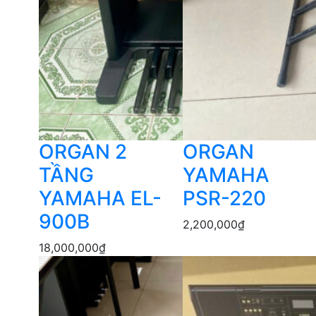
ORGAN 2
ORGAN
TẦNG
YAMAHA
YAMAHA EL-
PSR-220
900B
2,200,000
₫
18,000,000
₫