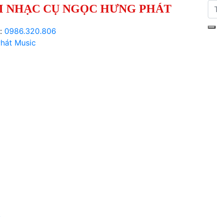
 NHẠC CỤ NGỌC HƯNG PHÁT
i:
0986.320.806
hát Music