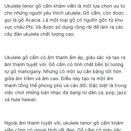
Ukulele tenor gỗ cẩm khảm viền là một lựa chọn ưu tú
cho những người yêu thích ukulele. Gỗ cẩm, còn được
gọi là gỗ Acacia. Là một loại gỗ có nguồn gốc từ khu
vực châu Phi. Và được sử dụng rộng rãi để làm ra các
cây đàn ukulele chất lượng cao.
Ukulele gỗ cẩm có âm thanh ấm áp, giàu sắc và tạo ra
âm thanh tuyệt vời. Gỗ cẩm có tính chất bền bỉ tương
tự gỗ mahogany. Nhưng có một sự cân bằng tốt hơn
giữa âm trầm và âm cao. Điều này tạo ra một âm
thanh tổng thể phong phú và cân đối. Đặc biệt là trong
việc chơi những bản nhạc đa dạng từ dân ca, pop, jazz
và hula hawaii.
Ngoài âm thanh tuyệt vời, ukulele tenor gỗ cẩm khảm
viền cũng có ngoại hình rất đẹp. Gỗ cẩm có màu sắc