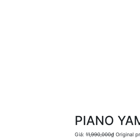
PIANO YA
Giá:
11,990,000
₫
Original p