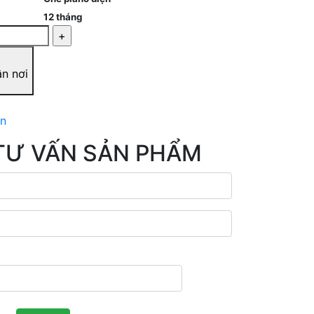
12 tháng
ận nơi
ản
TƯ VẤN SẢN PHẨM