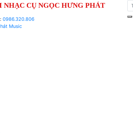
 NHẠC CỤ NGỌC HƯNG PHÁT
i:
0986.320.806
hát Music