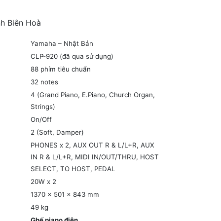
nh Biên Hoà
Yamaha – Nhật Bản
CLP-920 (đã qua sử dụng)
88 phím tiêu chuẩn
32 notes
4 (Grand Piano, E.Piano, Church Organ,
Strings)
On/Off
2 (Soft, Damper)
PHONES x 2, AUX OUT R & L/L+R, AUX
IN R & L/L+R, MIDI IN/OUT/THRU, HOST
SELECT, TO HOST, PEDAL
20W x 2
1370 x 501 x 843 mm
49 kg
Ghế piano điện