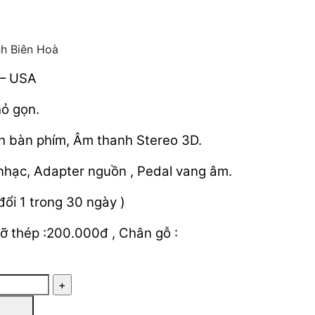
nh Biên Hoà
 – USA
hỏ gọn.
h bàn phím, Âm thanh Stereo 3D.
 nhạc, Adapter nguồn , Pedal vang âm.
đổi 1 trong 30 ngày )
ỡ thép :200.000đ , Chân gỗ :