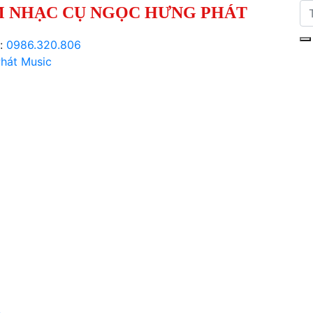
 NHẠC CỤ NGỌC HƯNG PHÁT
i:
0986.320.806
hát Music