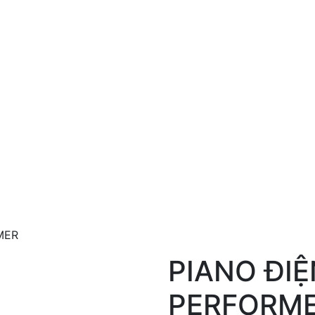
MER
PIANO ĐIỆ
PERFORM