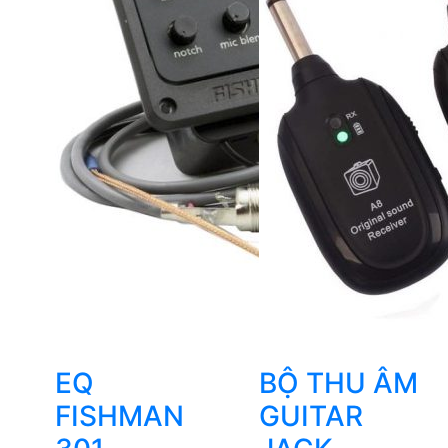
EQ
BỘ THU ÂM
FISHMAN
GUITAR