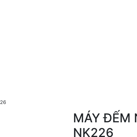
226
MÁY ĐẾM 
NK226