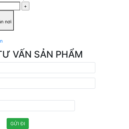
ận nơi
ản
TƯ VẤN SẢN PHẨM