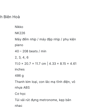
nh Biên Hoà
Nikko
NK226
Máy đếm nhịp / máy đập nhịp / phụ kiện
piano
40 – 208 beats / min
2, 3, 4, 6
11.0 × 20.7 × 11.7 cm | 4.33 × 8.15 × 4.61
inches
486 g
Thanh kim loại, con lắc mạ tĩnh điện, vỏ
nhựa ABS
Cơ học
Túi vải rút đựng metronome, kẹp bản
nhạc