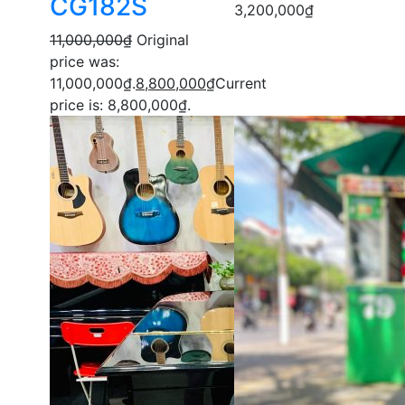
CG182S
3,200,000
₫
11,000,000
₫
Original
price was:
11,000,000₫.
8,800,000
₫
Current
price is: 8,800,000₫.