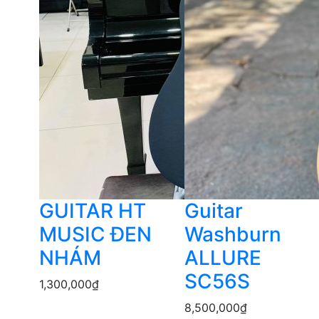
GUITAR HT
Guitar
MUSIC ĐEN
Washburn
NHÁM
ALLURE
SC56S
1,300,000
₫
8,500,000
₫