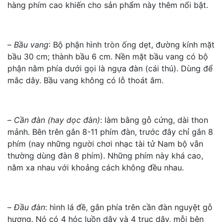
hàng phím cao khiến cho sản phẩm này thêm nổi bật.
–
Bầu vang
: Bộ phận hình tròn ống dẹt, đường kính mặt
bầu 30 cm; thành bầu 6 cm. Nền mặt bầu vang có bộ
phận nằm phía dưới gọi là ngựa đàn (cái thú). Dùng để
mắc dây. Bầu vang không có lỗ thoát âm.
–
Cần đàn (hay dọc đàn)
: làm bằng gỗ cứng, dài thon
mảnh. Bên trên gắn 8-11 phím đàn, trước đây chỉ gắn 8
phím (nay những người chơi nhạc tài tử Nam bộ vẫn
thường dùng đàn 8 phím). Những phím này khá cao,
nằm xa nhau với khoảng cách không đều nhau.
–
Đầu đàn
: hình lá đề, gắn phía trên cần đàn nguyệt gỗ
hương. Nó có 4 hóc luồn dây và 4 trục dây, mỗi bên