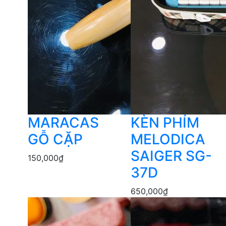
MARACAS
KÈN PHÍM
GỖ CẶP
MELODICA
SAIGER SG-
150,000
₫
37D
650,000
₫