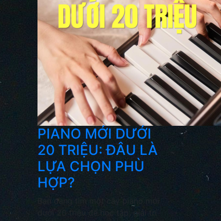
PIANO MỚI DƯỚI
20 TRIỆU: ĐÂU LÀ
LỰA CHỌN PHÙ
HỢP?
Bạn đang tìm một cây piano mới
dưới 20 triệu để học tập, giải trí