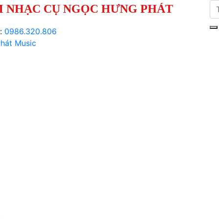
 NHẠC CỤ NGỌC HƯNG PHÁT
i:
0986.320.806
hát Music