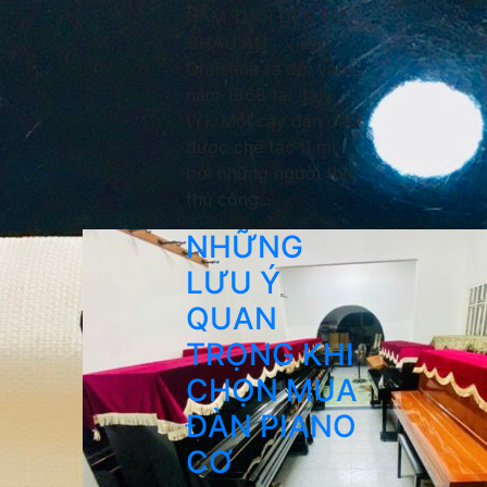
NĂM TUỔI ĐẾN TỪ
CHÂU ÂU Violin
Christina ra đời vào
năm 1868 tại Italy
(Ý). Mỗi cây đàn đều
được chế tác tỉ mỉ
bởi những người thợ
thủ công...
NHỮNG
LƯU Ý
QUAN
TRỌNG KHI
CHỌN MUA
ĐÀN PIANO
CƠ