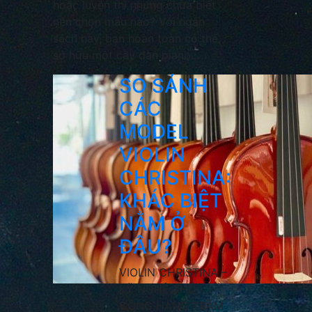
hoặc luyện thi nhưng chưa biết
nên chọn mẫu nào? Với ngân
sách này, bạn hoàn toàn có thể
sở hữu một cây đàn piano...
SO SÁNH
CÁC
MODEL
VIOLIN
CHRISTINA:
KHÁC BIỆT
NẰM Ở
ĐÂU?
VIOLIN CHRISTINA –
KỸ NGHỆ THỦ
CÔNG HÀNG TRĂM