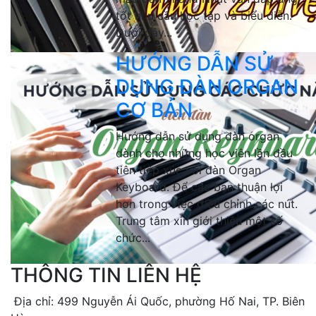
tốt nhu cầu học tập và biểu diễn.
Dưới đây...
HƯỚNG DẪN SỬ
DỤNG ĐÀN ORGAN
CƠ BẢN
Hướng dẫn sử dụng đàn organ
dành cho những học viên lần đầu
tiên tiếp xúc với đàn Organ
Keyboard. Để các bạn thuận lợi
hơn trong việc điều chỉnh các nút.
Trung tâm xin giới thiệu một số
chức...
THÔNG TIN LIÊN HỆ
Địa chỉ: 499 Nguyễn Ái Quốc, phường Hố Nai, TP. Biên