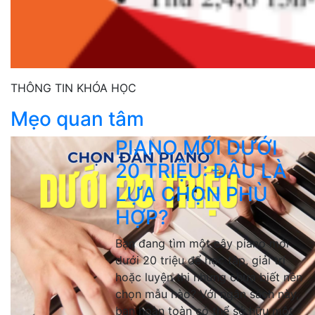
THÔNG TIN KHÓA HỌC
Mẹo quan tâm
PIANO MỚI DƯỚI
20 TRIỆU: ĐÂU LÀ
LỰA CHỌN PHÙ
HỢP?
Bạn đang tìm một cây piano mới
dưới 20 triệu để học tập, giải trí
hoặc luyện thi nhưng chưa biết nên
chọn mẫu nào? Với ngân sách này,
bạn hoàn toàn có thể sở hữu một