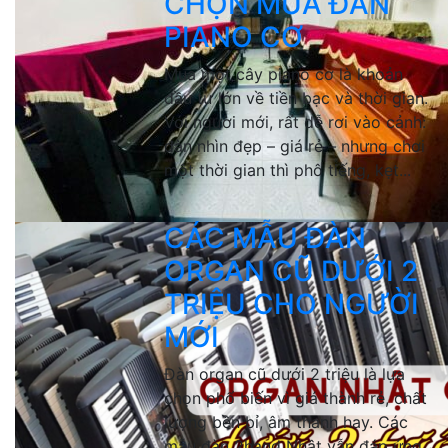
CHỌN MUA ĐÀN
PIANO CƠ
Mua một cây piano cơ là khoản
đầu tư lớn về tiền bạc và thời gian.
Với người mới, rất dễ rơi vào cảnh:
đàn nhìn đẹp – giá rẻ – nhưng chơi
một thời gian thì phô tiếng, kẹt...
CÁC MẪU ĐÀN
ORGAN CŨ DƯỚI 2
TRIỆU CHO NGƯỜI
MỚI
Đàn organ cũ dưới 2 triệu là lựa
chọn phổ biến vì giá thành rẻ, chất
lượng bền bỉ, âm thanh hay. Các
mẫu đàn 2hand Nhật vẫn đáp ứng