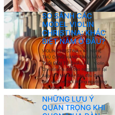
cây đàn piano...
SO SÁNH CÁC
MODEL VIOLIN
CHRISTINA: KHÁC
BIỆT NẰM Ở ĐÂU?
VIOLIN CHRISTINA – KỸ NGHỆ
THỦ CÔNG HÀNG TRĂM NĂM
TUỔI ĐẾN TỪ CHÂU ÂU Violin
Christina ra đời vào năm 1868 tại
Italy (Ý). Mỗi cây đàn đều được
chế tác tỉ mỉ bởi những người thợ
thủ công...
NHỮNG LƯU Ý
QUAN TRỌNG KHI