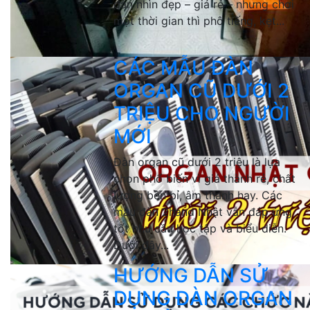
đàn nhìn đẹp – giá rẻ – nhưng chơi
một thời gian thì phô tiếng, kẹt...
CÁC MẪU ĐÀN
ORGAN CŨ DƯỚI 2
TRIỆU CHO NGƯỜI
MỚI
Đàn organ cũ dưới 2 triệu là lựa
chọn phổ biến vì giá thành rẻ, chất
lượng bền bỉ, âm thanh hay. Các
mẫu đàn 2hand Nhật vẫn đáp ứng
tốt nhu cầu học tập và biểu diễn.
Dưới đây...
HƯỚNG DẪN SỬ
DỤNG ĐÀN ORGAN