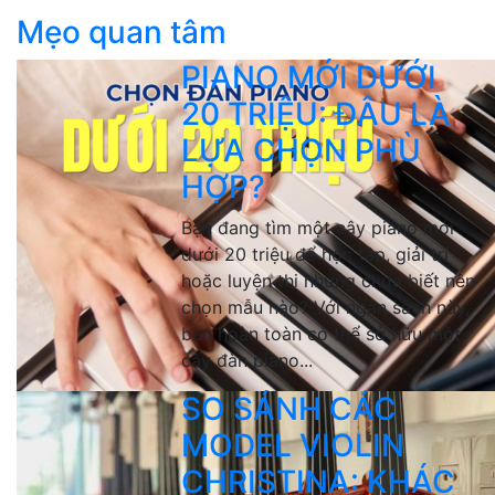
Mẹo quan tâm
PIANO MỚI DƯỚI
20 TRIỆU: ĐÂU LÀ
LỰA CHỌN PHÙ
HỢP?
Bạn đang tìm một cây piano mới
dưới 20 triệu để học tập, giải trí
hoặc luyện thi nhưng chưa biết nên
chọn mẫu nào? Với ngân sách này,
bạn hoàn toàn có thể sở hữu một
cây đàn piano...
SO SÁNH CÁC
MODEL VIOLIN
CHRISTINA: KHÁC