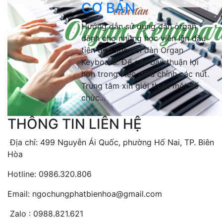
CƠ BẢN
Hướng dẫn sử dụng đàn organ
dành cho những học viên lần đầu
tiên tiếp xúc với đàn Organ
Keyboard. Để các bạn thuận lợi
hơn trong việc điều chỉnh các nút.
Trung tâm xin giới thiệu một số
chức...
THÔNG TIN LIÊN HỆ
Địa chỉ: 499 Nguyễn Ái Quốc, phường Hố Nai, TP. Biên
Hòa
Hotline: 0986.320.806
Email: ngochungphatbienhoa@gmail.com
Zalo : 0988.821.621