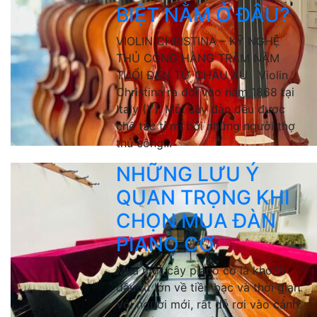
BIỆT NẰM Ở ĐÂU?
VIOLIN CHRISTINA – KỸ NGHỆ
THỦ CÔNG HÀNG TRĂM NĂM
TUỔI ĐẾN TỪ CHÂU ÂU Violin
Christina ra đời vào năm 1868 tại
Italy (Ý). Mỗi cây đàn đều được
chế tác tỉ mỉ bởi những người thợ
thủ công...
NHỮNG LƯU Ý
QUAN TRỌNG KHI
CHỌN MUA ĐÀN
PIANO CƠ
Mua một cây piano cơ là khoản
đầu tư lớn về tiền bạc và thời gian.
Với người mới, rất dễ rơi vào cảnh: