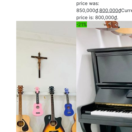
price was:
850,000₫.
800,000
₫
Curr
price is: 800,000₫.
-21%