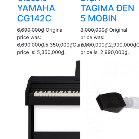
YAMAHA
TAGIMA ĐEN
CG142C
5 MOBIN
6,690,000
₫
Original
3,000,000
₫
Original
price was:
price was:
6,690,000₫.
5,350,000
₫
Current
3,000,000₫.
2,990,000
₫
C
price is: 5,350,000₫.
price is: 2,990,000₫.