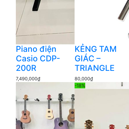
Piano điện
KẺNG TAM
Casio CDP-
GIÁC –
200R
TRIANGLE
7,490,000
₫
80,000
₫
-18%