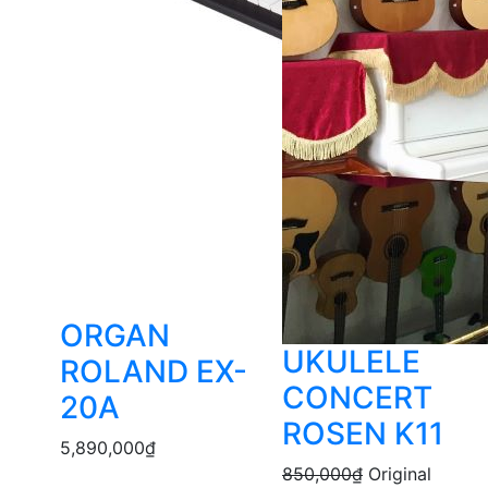
ORGAN
UKULELE
ROLAND EX-
CONCERT
20A
ROSEN K11
5,890,000
₫
850,000
₫
Original