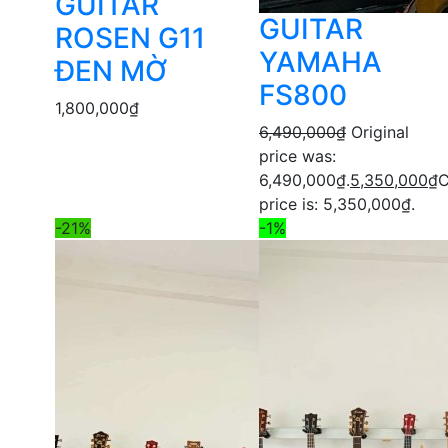
GUITAR
GUITAR
ROSEN G11
YAMAHA
ĐEN MỜ
FS800
1,800,000
₫
6,490,000
₫
Original
price was:
6,490,000₫.
5,350,000
₫
C
price is: 5,350,000₫.
-21%
-1%