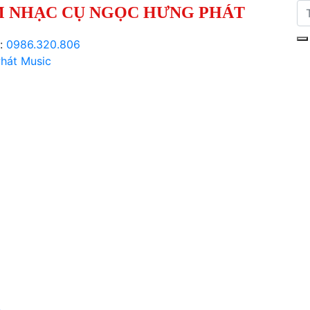
 NHẠC CỤ NGỌC HƯNG PHÁT
i:
0986.320.806
hát Music