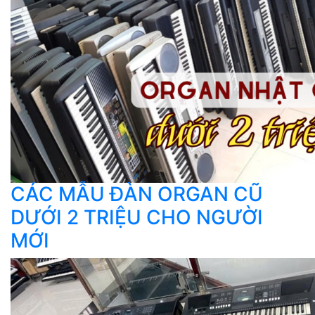
CÁC MẪU ĐÀN ORGAN CŨ
DƯỚI 2 TRIỆU CHO NGƯỜI
MỚI