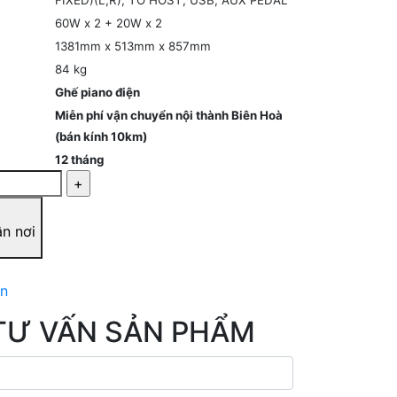
FIXED)(L,R), TO HOST, USB, AUX PEDAL
60W x 2 + 20W x 2
1381mm x 513mm x 857mm
84 kg
Ghế piano điện
Miễn phí vận chuyển nội thành Biên Hoà
(bán kính 10km)
12 tháng
ận nơi
ản
TƯ VẤN SẢN PHẨM