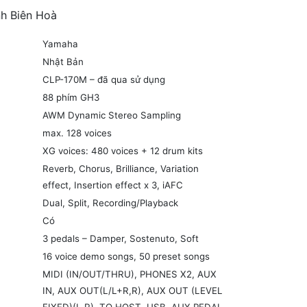
nh Biên Hoà
Yamaha
Nhật Bản
CLP-170M – đã qua sử dụng
88 phím GH3
AWM Dynamic Stereo Sampling
max. 128 voices
XG voices: 480 voices + 12 drum kits
Reverb, Chorus, Brilliance, Variation
effect, Insertion effect x 3, iAFC
Dual, Split, Recording/Playback
Có
3 pedals – Damper, Sostenuto, Soft
16 voice demo songs, 50 preset songs
MIDI (IN/OUT/THRU), PHONES X2, AUX
IN, AUX OUT(L/L+R,R), AUX OUT (LEVEL