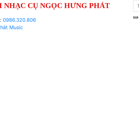
 NHẠC CỤ NGỌC HƯNG PHÁT
i:
0986.320.806
hát Music