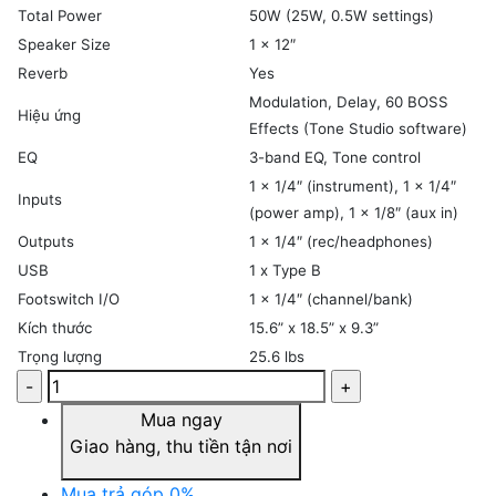
Total Power
50W (25W, 0.5W settings)
Speaker Size
1 x 12″
Reverb
Yes
Modulation, Delay, 60 BOSS
Hiệu ứng
Effects (Tone Studio software)
EQ
3-band EQ, Tone control
1 x 1/4″ (instrument), 1 x 1/4″
Inputs
(power amp), 1 x 1/8″ (aux in)
Outputs
1 x 1/4″ (rec/headphones)
USB
1 x Type B
Footswitch I/O
1 x 1/4″ (channel/bank)
Kích thước
15.6” x 18.5” x 9.3”
Trọng lượng
25.6 lbs
Mua ngay
Giao hàng, thu tiền tận nơi
Mua trả góp 0%