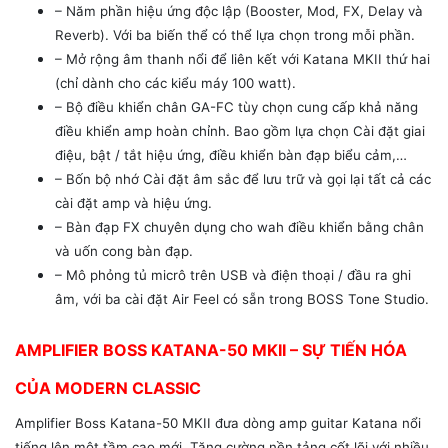
– Năm phần hiệu ứng độc lập (Booster, Mod, FX, Delay và
Reverb). Với ba biến thể có thể lựa chọn trong mỗi phần.
– Mở rộng âm thanh nổi để liên kết với Katana MKII thứ hai
(chỉ dành cho các kiểu máy 100 watt).
– Bộ điều khiển chân GA-FC tùy chọn cung cấp khả năng
điều khiển amp hoàn chỉnh. Bao gồm lựa chọn Cài đặt giai
điệu, bật / tắt hiệu ứng, điều khiển bàn đạp biểu cảm,…
– Bốn bộ nhớ Cài đặt âm sắc để lưu trữ và gọi lại tất cả các
cài đặt amp và hiệu ứng.
– Bàn đạp FX chuyên dụng cho wah điều khiển bằng chân
và uốn cong bàn đạp.
– Mô phỏng tủ micrô trên USB và điện thoại / đầu ra ghi
âm, với ba cài đặt Air Feel có sẵn trong BOSS Tone Studio.
AMPLIFIER BOSS KATANA-50 MKII – SỰ TIẾN HÓA
CỦA MODERN CLASSIC
Amplifier Boss Katana-50 MKII đưa dòng amp guitar Katana nổi
tiếng lên một tầm cao mới. Tăng cường nền tảng cốt lõi với nhiều