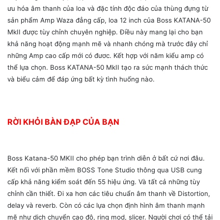
ưu hóa âm thanh của loa và đặc tính độc đáo của thùng đựng từ
sản phẩm Amp Waza đẳng cấp, loa 12 inch của Boss KATANA-50
MkII được tùy chỉnh chuyên nghiệp. Điều này mang lại cho bạn
khả năng hoạt động mạnh mẽ và nhanh chóng mà trước đây chỉ
những Amp cao cấp mới có đươc. Kết hợp với năm kiểu amp có
thể lựa chọn. Boss KATANA-50 MkII tạo ra sức mạnh thách thức
và biểu cảm để đáp ứng bất kỳ tình huống nào.
RỜI KHỎI BÀN ĐẠP CỦA BẠN
Boss Katana-50 MKII cho phép bạn trình diễn ở bất cứ nơi đâu.
Kết nối với phần mềm BOSS Tone Studio thông qua USB cung
cấp khả năng kiểm soát đến 55 hiệu ứng. Và tất cả những tùy
chỉnh cần thiết. Đi xa hơn các tiêu chuẩn âm thanh về Distortion,
delay và reverb. Còn có các lựa chọn định hình âm thanh mạnh
mẽ như dịch chuyển cao độ, ring mod, slicer. Người chơi có thể tải