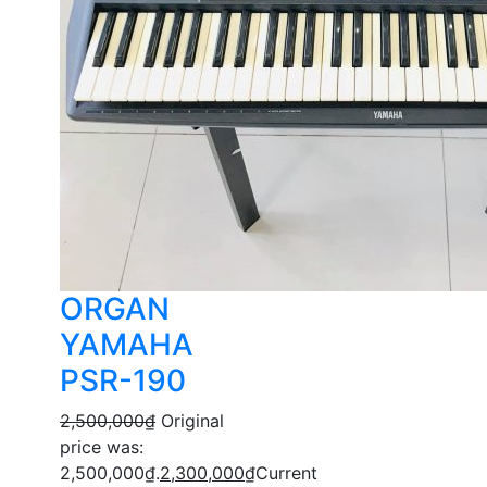
ORGAN
YAMAHA
PSR-190
2,500,000
₫
Original
price was:
2,500,000₫.
2,300,000
₫
Current