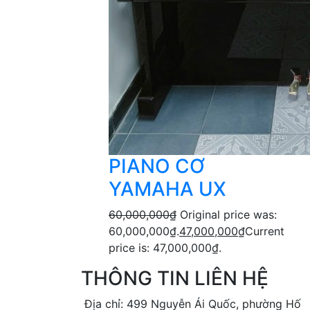
PIANO CƠ
YAMAHA UX
60,000,000
₫
Original price was:
60,000,000₫.
47,000,000
₫
Current
price is: 47,000,000₫.
THÔNG TIN LIÊN HỆ
Địa chỉ: 499 Nguyễn Ái Quốc, phường Hố