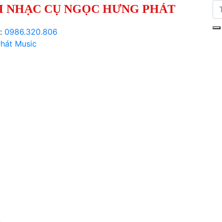
 NHẠC CỤ NGỌC HƯNG PHÁT
i:
0986.320.806
hát Music