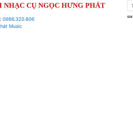
 NHẠC CỤ NGỌC HƯNG PHÁT
i:
0986.320.806
hát Music