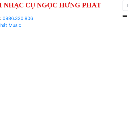
 NHẠC CỤ NGỌC HƯNG PHÁT
i:
0986.320.806
hát Music