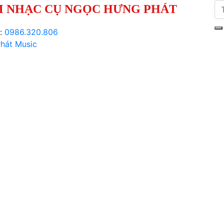
 NHẠC CỤ NGỌC HƯNG PHÁT
i:
0986.320.806
hát Music