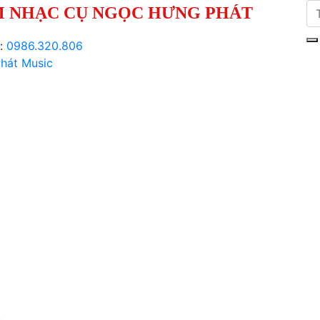
 NHẠC CỤ NGỌC HƯNG PHÁT
i:
0986.320.806
hát Music