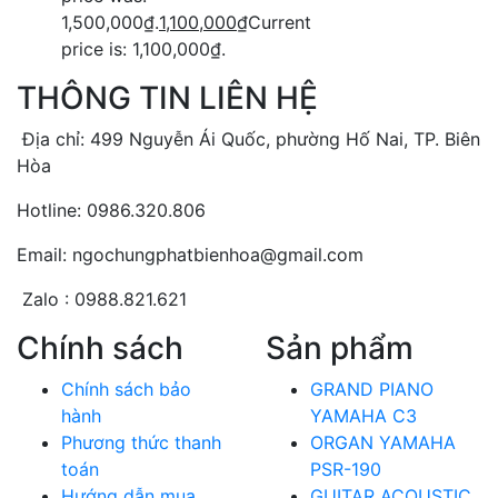
1,500,000₫.
1,100,000
₫
Current
price is: 1,100,000₫.
THÔNG TIN LIÊN HỆ
Địa chỉ: 499 Nguyễn Ái Quốc, phường Hố Nai, TP. Biên
Hòa
Hotline: 0986.320.806
Email: ngochungphatbienhoa@gmail.com
Zalo : 0988.821.621
Chính sách
Sản phẩm
Chính sách bảo
GRAND PIANO
hành
YAMAHA C3
Phương thức thanh
ORGAN YAMAHA
toán
PSR-190
Hướng dẫn mua
GUITAR ACOUSTIC