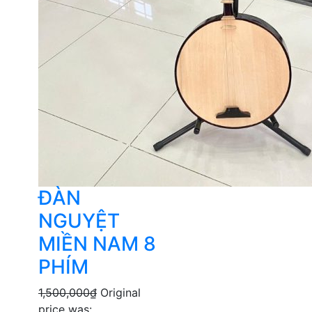
ĐÀN
NGUYỆT
MIỀN NAM 8
PHÍM
1,500,000
₫
Original
price was: