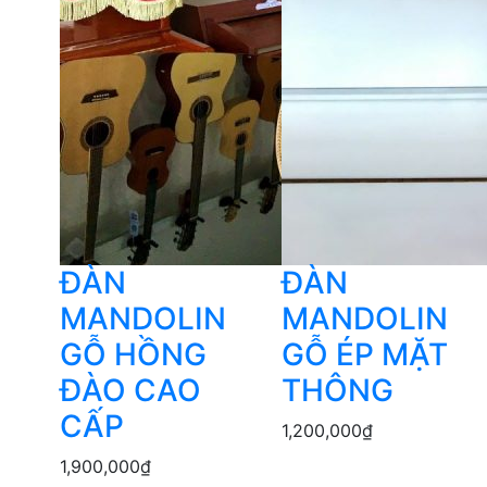
ĐÀN
ĐÀN
MANDOLIN
MANDOLIN
GỖ HỒNG
GỖ ÉP MẶT
ĐÀO CAO
THÔNG
CẤP
1,200,000
₫
1,900,000
₫