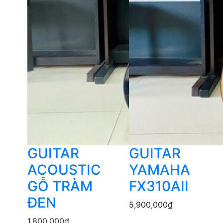
GUITAR
GUITAR
ACOUSTIC
YAMAHA
GỖ TRÀM
FX310AII
ĐEN
5,900,000
₫
1,800,000
₫