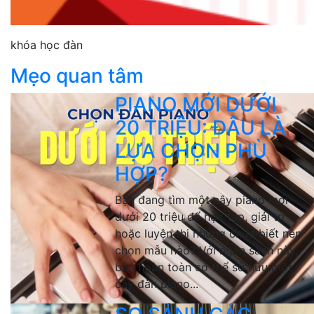
khóa học đàn
Mẹo quan tâm
PIANO MỚI DƯỚI
20 TRIỆU: ĐÂU LÀ
LỰA CHỌN PHÙ
HỢP?
Bạn đang tìm một cây piano mới
dưới 20 triệu để học tập, giải trí
hoặc luyện thi nhưng chưa biết nên
chọn mẫu nào? Với ngân sách này,
bạn hoàn toàn có thể sở hữu một
cây đàn piano...