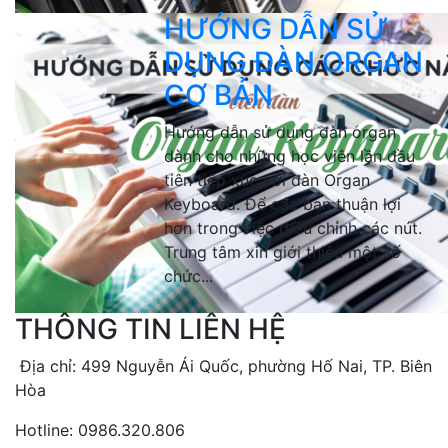
HƯỚNG DẪN SỬ
DỤNG ĐÀN ORGAN
CƠ BẢN
Hướng dẫn sử dụng đàn organ
dành cho những học viên lần đầu
tiên tiếp xúc với đàn Organ
Keyboard. Để các bạn thuận lợi
hơn trong việc điều chỉnh các nút.
Trung tâm xin giới thiệu một số
chức...
THÔNG TIN LIÊN HỆ
Địa chỉ: 499 Nguyễn Ái Quốc, phường Hố Nai, TP. Biên
Hòa
Hotline: 0986.320.806