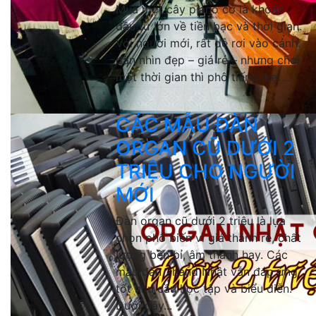
Mua một cây piano cơ là khoản
đầu tư lớn về tiền bạc và thời gian.
Với người mới, rất dễ rơi vào cảnh:
đàn nhìn đẹp – giá rẻ – nhưng chơi
một thời gian thì phô tiếng, kẹt...
CÁC MẪU ĐÀN
ORGAN CŨ DƯỚI 2
TRIỆU CHO NGƯỜI
MỚI
Đàn organ cũ dưới 2 triệu là lựa
chọn phổ biến vì giá thành rẻ, chất
lượng bền bỉ, âm thanh hay. Các
mẫu đàn 2hand Nhật vẫn đáp ứng
tốt nhu cầu học tập và biểu diễn.
Dưới đây...