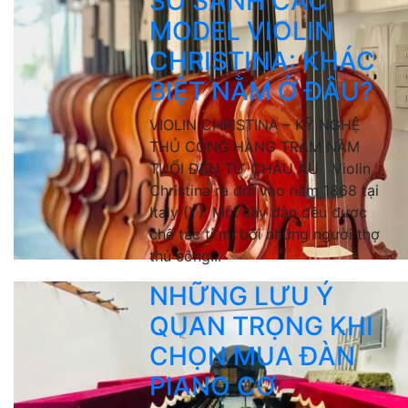
SO SÁNH CÁC
MODEL VIOLIN
CHRISTINA: KHÁC
BIỆT NẰM Ở ĐÂU?
VIOLIN CHRISTINA – KỸ NGHỆ
THỦ CÔNG HÀNG TRĂM NĂM
TUỔI ĐẾN TỪ CHÂU ÂU Violin
Christina ra đời vào năm 1868 tại
Italy (Ý). Mỗi cây đàn đều được
chế tác tỉ mỉ bởi những người thợ
thủ công...
NHỮNG LƯU Ý
QUAN TRỌNG KHI
CHỌN MUA ĐÀN
PIANO CƠ