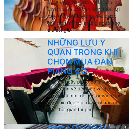
TUỔI ĐẾN TỪ CHÂU ÂU Violin
Christina ra đời vào năm 1868 tại
Italy (Ý). Mỗi cây đàn đều được
chế tác tỉ mỉ bởi những người thợ
thủ công...
NHỮNG LƯU Ý
QUAN TRỌNG KHI
CHỌN MUA ĐÀN
PIANO CƠ
Mua một cây piano cơ là khoản
đầu tư lớn về tiền bạc và thời gian.
Với người mới, rất dễ rơi vào cảnh:
đàn nhìn đẹp – giá rẻ – nhưng chơi
một thời gian thì phô tiếng, kẹt...