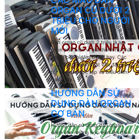
CÁC MẪU ĐÀN
ORGAN CŨ DƯỚI 2
TRIỆU CHO NGƯỜI
MỚI
Đàn organ cũ dưới 2 triệu là lựa
chọn phổ biến vì giá thành rẻ, chất
lượng bền bỉ, âm thanh hay. Các
mẫu đàn 2hand Nhật vẫn đáp ứng
tốt nhu cầu học tập và biểu diễn.
Dưới đây...
HƯỚNG DẪN SỬ
DỤNG ĐÀN ORGAN
CƠ BẢN
Hướng dẫn sử dụng đàn organ
dành cho những học viên lần đầu