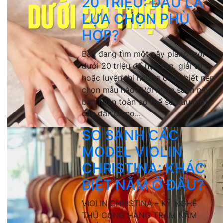
20 TRIỆU: ĐÂU LÀ
LỰA CHỌN PHÙ
HỢP?
Bạn đang tìm một cây piano mới
dưới 20 triệu để học tập, giải trí
hoặc luyện thi nhưng chưa biết nên
chọn mẫu nào? Với ngân sách này,
bạn hoàn toàn có thể sở hữu một
cây đàn piano...
SO SÁNH CÁC
MODEL VIOLIN
CHRISTINA: KHÁC
BIỆT NẰM Ở ĐÂU?
VIOLIN CHRISTINA – KỸ NGHỆ
THỦ CÔNG HÀNG TRĂM NĂM