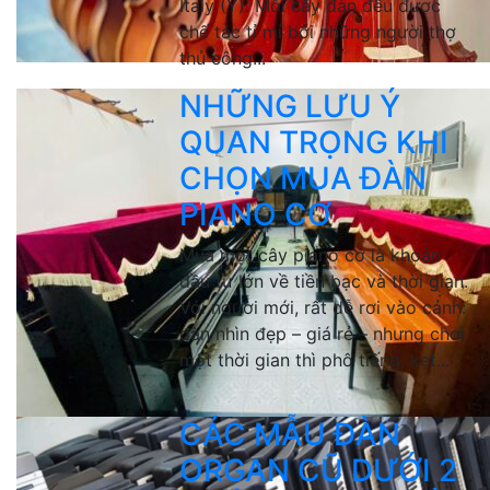
Italy (Ý). Mỗi cây đàn đều được
chế tác tỉ mỉ bởi những người thợ
thủ công...
NHỮNG LƯU Ý
QUAN TRỌNG KHI
CHỌN MUA ĐÀN
PIANO CƠ
Mua một cây piano cơ là khoản
đầu tư lớn về tiền bạc và thời gian.
Với người mới, rất dễ rơi vào cảnh:
đàn nhìn đẹp – giá rẻ – nhưng chơi
một thời gian thì phô tiếng, kẹt...
CÁC MẪU ĐÀN
ORGAN CŨ DƯỚI 2