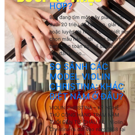
HỢP?
Bạn đang tìm một cây piano mới
dưới 20 triệu để học tập, giải trí
hoặc luyện thi nhưng chưa biết nên
chọn mẫu nào? Với ngân sách này,
bạn hoàn toàn có thể sở hữu một
cây đàn piano...
SO SÁNH CÁC
MODEL VIOLIN
CHRISTINA: KHÁC
BIỆT NẰM Ở ĐÂU?
VIOLIN CHRISTINA – KỸ NGHỆ
THỦ CÔNG HÀNG TRĂM NĂM
TUỔI ĐẾN TỪ CHÂU ÂU Violin
Christina ra đời vào năm 1868 tại