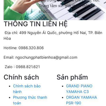
hơn trong việc điều chỉnh các nút.
Trung tâm xin giới thiệu một số
chức...
THÔNG TIN LIÊN HỆ
Địa chỉ: 499 Nguyễn Ái Quốc, phường Hố Nai, TP. Biên
Hòa
Hotline: 0986.320.806
Email: ngochungphatbienhoa@gmail.com
Zalo : 0988.821.621
Chính sách
Sản phẩm
Chính sách bảo
GRAND PIANO
hành
YAMAHA C3
Phương thức thanh
ORGAN YAMAHA
toán
PSR-190