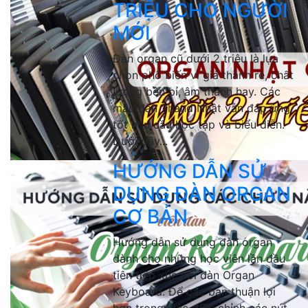
TRIỆU CHO NGƯỜI
MỚI
Đàn organ cũ dưới 2 triệu là lựa
chọn phổ biến vì giá thành rẻ, chất
lượng bền bỉ, âm thanh hay. Các
mẫu đàn 2hand Nhật vẫn đáp ứng
tốt nhu cầu học tập và biểu diễn.
Dưới đây...
HƯỚNG DẪN SỬ
DỤNG ĐÀN ORGAN
CƠ BẢN
Hướng dẫn sử dụng đàn organ
dành cho những học viên lần đầu
tiên tiếp xúc với đàn Organ
Keyboard. Để các bạn thuận lợi