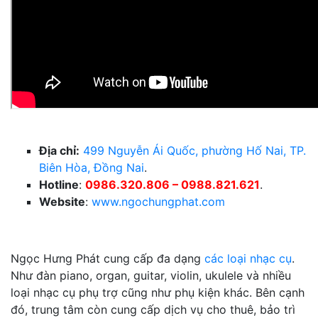
Địa chỉ:
499 Nguyễn Ái Quốc, phường Hố Nai, TP.
Biên Hòa, Đồng Nai
.
Hotline
:
0986.320.806 – 0988.821.621
.
Website
:
www.ngochungphat.com
Ngọc Hưng Phát cung cấp đa dạng
các loại nhạc cụ
.
Như đàn piano, organ, guitar, violin, ukulele và nhiều
loại nhạc cụ phụ trợ cũng như phụ kiện khác.
Bên cạnh
đó, trung tâm còn cung cấp dịch vụ cho thuê, bảo trì