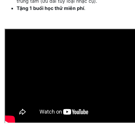
trung tâm (ưu đãi tùy loại nhạc cụ).
Tặng 1 buổi học thử miễn phí
.