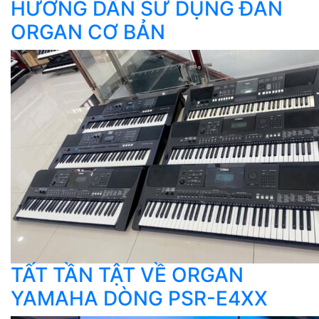
HƯỚNG DẪN SỬ DỤNG ĐÀN
ORGAN CƠ BẢN
TẤT TẦN TẬT VỀ ORGAN
YAMAHA DÒNG PSR-E4XX