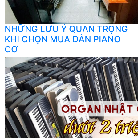
NHỮNG LƯU Ý QUAN TRỌNG
KHI CHỌN MUA ĐÀN PIANO
CƠ