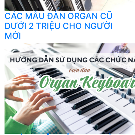
CÁC MẪU ĐÀN ORGAN CŨ
DƯỚI 2 TRIỆU CHO NGƯỜI
MỚI