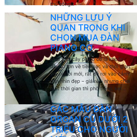
thủ công...
NHỮNG LƯU Ý
QUAN TRỌNG KHI
CHỌN MUA ĐÀN
PIANO CƠ
Mua một cây piano cơ là khoản
đầu tư lớn về tiền bạc và thời gian.
Với người mới, rất dễ rơi vào cảnh:
đàn nhìn đẹp – giá rẻ – nhưng chơi
một thời gian thì phô tiếng, kẹt...
CÁC MẪU ĐÀN
ORGAN CŨ DƯỚI 2
TRIỆU CHO NGƯỜI