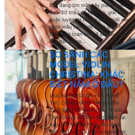
Bạn đang tìm một cây piano mới
dưới 20 triệu để học tập, giải trí
hoặc luyện thi nhưng chưa biết nên
chọn mẫu nào? Với ngân sách này,
bạn hoàn toàn có thể sở hữu một
cây đàn piano...
SO SÁNH CÁC
MODEL VIOLIN
CHRISTINA: KHÁC
BIỆT NẰM Ở ĐÂU?
VIOLIN CHRISTINA – KỸ NGHỆ
THỦ CÔNG HÀNG TRĂM NĂM
TUỔI ĐẾN TỪ CHÂU ÂU Violin
Christina ra đời vào năm 1868 tại
Italy (Ý). Mỗi cây đàn đều được
chế tác tỉ mỉ bởi những người thợ