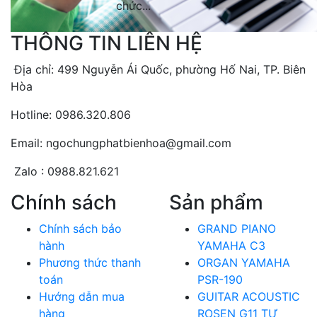
chức...
THÔNG TIN LIÊN HỆ
Địa chỉ: 499 Nguyễn Ái Quốc, phường Hố Nai, TP. Biên
Hòa
Hotline: 0986.320.806
Email: ngochungphatbienhoa@gmail.com
Zalo : 0988.821.621
Chính sách
Sản phẩm
Chính sách bảo
GRAND PIANO
hành
YAMAHA C3
Phương thức thanh
ORGAN YAMAHA
toán
PSR-190
Hướng dẫn mua
GUITAR ACOUSTIC
hàng
ROSEN G11 TỰ