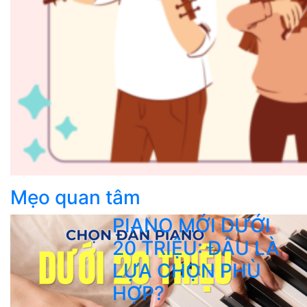
Mẹo quan tâm
PIANO MỚI DƯỚI
20 TRIỆU: ĐÂU LÀ
LỰA CHỌN PHÙ
HỢP?