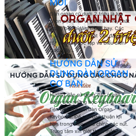
MỚI
Đàn organ cũ dưới 2 triệu là lựa
chọn phổ biến vì giá thành rẻ, chất
lượng bền bỉ, âm thanh hay. Các
mẫu đàn 2hand Nhật vẫn đáp ứng
tốt nhu cầu học tập và biểu diễn.
Dưới đây...
HƯỚNG DẪN SỬ
DỤNG ĐÀN ORGAN
CƠ BẢN
Hướng dẫn sử dụng đàn organ
dành cho những học viên lần đầu
tiên tiếp xúc với đàn Organ
Keyboard. Để các bạn thuận lợi
hơn trong việc điều chỉnh các nút.
Trung tâm xin giới thiệu một số