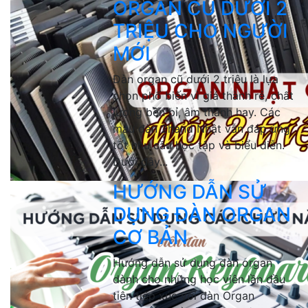
ORGAN CŨ DƯỚI 2
TRIỆU CHO NGƯỜI
MỚI
Đàn organ cũ dưới 2 triệu là lựa
chọn phổ biến vì giá thành rẻ, chất
lượng bền bỉ, âm thanh hay. Các
mẫu đàn 2hand Nhật vẫn đáp ứng
tốt nhu cầu học tập và biểu diễn.
Dưới đây...
HƯỚNG DẪN SỬ
DỤNG ĐÀN ORGAN
CƠ BẢN
Hướng dẫn sử dụng đàn organ
dành cho những học viên lần đầu
tiên tiếp xúc với đàn Organ