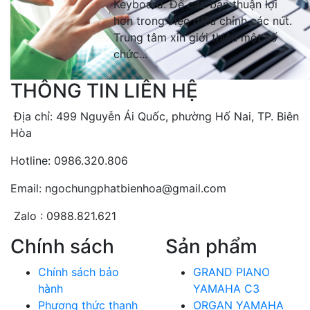
Keyboard. Để các bạn thuận lợi
hơn trong việc điều chỉnh các nút.
Trung tâm xin giới thiệu một số
chức...
THÔNG TIN LIÊN HỆ
Địa chỉ: 499 Nguyễn Ái Quốc, phường Hố Nai, TP. Biên
Hòa
Hotline: 0986.320.806
Email: ngochungphatbienhoa@gmail.com
Zalo : 0988.821.621
Chính sách
Sản phẩm
Chính sách bảo
GRAND PIANO
hành
YAMAHA C3
Phương thức thanh
ORGAN YAMAHA