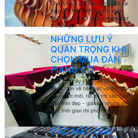
Christina ra đời vào năm 1868 tại
Italy (Ý). Mỗi cây đàn đều được
chế tác tỉ mỉ bởi những người thợ
thủ công...
NHỮNG LƯU Ý
QUAN TRỌNG KHI
CHỌN MUA ĐÀN
PIANO CƠ
Mua một cây piano cơ là khoản
đầu tư lớn về tiền bạc và thời gian.
Với người mới, rất dễ rơi vào cảnh:
đàn nhìn đẹp – giá rẻ – nhưng chơi
một thời gian thì phô tiếng, kẹt...
CÁC MẪU ĐÀN