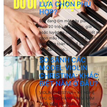
LỰA CHỌN PHÙ
HỢP?
Bạn đang tìm một cây piano mới
dưới 20 triệu để học tập, giải trí
hoặc luyện thi nhưng chưa biết nên
chọn mẫu nào? Với ngân sách này,
bạn hoàn toàn có thể sở hữu một
cây đàn piano...
SO SÁNH CÁC
MODEL VIOLIN
CHRISTINA: KHÁC
BIỆT NẰM Ở ĐÂU?
VIOLIN CHRISTINA – KỸ NGHỆ
THỦ CÔNG HÀNG TRĂM NĂM
TUỔI ĐẾN TỪ CHÂU ÂU Violin