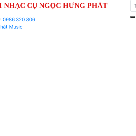
 NHẠC CỤ NGỌC HƯNG PHÁT
i:
0986.320.806
hát Music