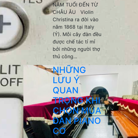
NĂM TUỔI ĐẾN TỪ
CHÂU ÂU Violin
Christina ra đời vào
năm 1868 tại Italy
(Ý). Mỗi cây đàn đều
được chế tác tỉ mỉ
bởi những người thợ
thủ công...
NHỮNG
LƯU Ý
QUAN
TRỌNG KHI
CHỌN MUA
ĐÀN PIANO
CƠ