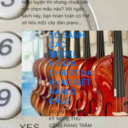
hoặc luyện thi nhưng chưa biết
nên chọn mẫu nào? Với ngân
sách này, bạn hoàn toàn có thể
sở hữu một cây đàn piano...
SO SÁNH
CÁC
MODEL
VIOLIN
CHRISTINA:
KHÁC BIỆT
NẰM Ở
ĐÂU?
VIOLIN CHRISTINA –
KỸ NGHỆ THỦ
CÔNG HÀNG TRĂM