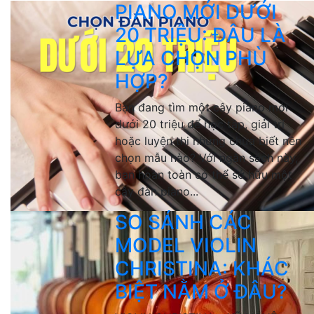
PIANO MỚI DƯỚI
20 TRIỆU: ĐÂU LÀ
LỰA CHỌN PHÙ
HỢP?
Bạn đang tìm một cây piano mới
dưới 20 triệu để học tập, giải trí
hoặc luyện thi nhưng chưa biết nên
chọn mẫu nào? Với ngân sách này,
bạn hoàn toàn có thể sở hữu một
cây đàn piano...
SO SÁNH CÁC
MODEL VIOLIN
CHRISTINA: KHÁC
BIỆT NẰM Ở ĐÂU?