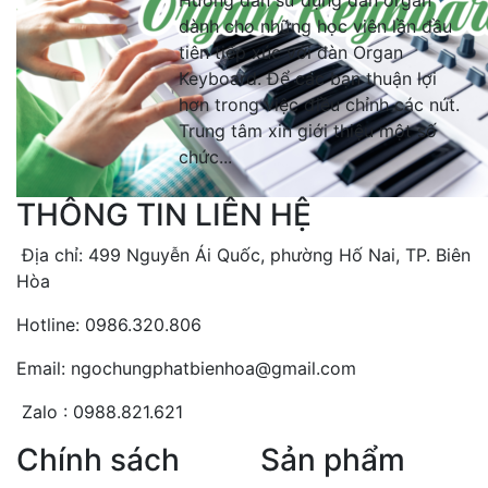
Hướng dẫn sử dụng đàn organ
dành cho những học viên lần đầu
tiên tiếp xúc với đàn Organ
Keyboard. Để các bạn thuận lợi
hơn trong việc điều chỉnh các nút.
Trung tâm xin giới thiệu một số
chức...
THÔNG TIN LIÊN HỆ
Địa chỉ: 499 Nguyễn Ái Quốc, phường Hố Nai, TP. Biên
Hòa
Hotline: 0986.320.806
Email: ngochungphatbienhoa@gmail.com
Zalo : 0988.821.621
Chính sách
Sản phẩm