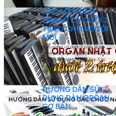
CÁC MẪU ĐÀN
ORGAN CŨ DƯỚI 2
TRIỆU CHO NGƯỜI
MỚI
Đàn organ cũ dưới 2 triệu là lựa
chọn phổ biến vì giá thành rẻ, chất
lượng bền bỉ, âm thanh hay. Các
mẫu đàn 2hand Nhật vẫn đáp ứng
tốt nhu cầu học tập và biểu diễn.
Dưới đây...
HƯỚNG DẪN SỬ
DỤNG ĐÀN ORGAN
CƠ BẢN