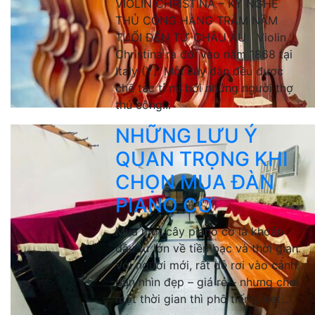
VIOLIN CHRISTINA – KỸ NGHỆ
THỦ CÔNG HÀNG TRĂM NĂM
TUỔI ĐẾN TỪ CHÂU ÂU Violin
Christina ra đời vào năm 1868 tại
Italy (Ý). Mỗi cây đàn đều được
chế tác tỉ mỉ bởi những người thợ
thủ công...
NHỮNG LƯU Ý
QUAN TRỌNG KHI
CHỌN MUA ĐÀN
PIANO CƠ
Mua một cây piano cơ là khoản
đầu tư lớn về tiền bạc và thời gian.
Với người mới, rất dễ rơi vào cảnh:
đàn nhìn đẹp – giá rẻ – nhưng chơi
một thời gian thì phô tiếng, kẹt...