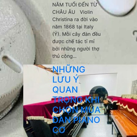
NĂM TUỔI ĐẾN TỪ
CHÂU ÂU Violin
Christina ra đời vào
năm 1868 tại Italy
(Ý). Mỗi cây đàn đều
được chế tác tỉ mỉ
bởi những người thợ
thủ công...
NHỮNG
LƯU Ý
QUAN
TRỌNG KHI
CHỌN MUA
ĐÀN PIANO
CƠ