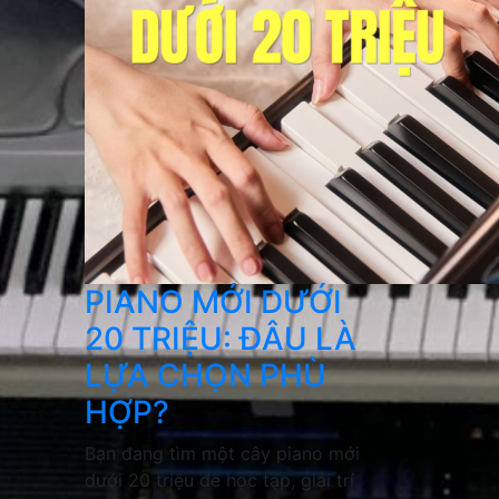
PIANO MỚI DƯỚI
20 TRIỆU: ĐÂU LÀ
LỰA CHỌN PHÙ
HỢP?
Bạn đang tìm một cây piano mới
dưới 20 triệu để học tập, giải trí