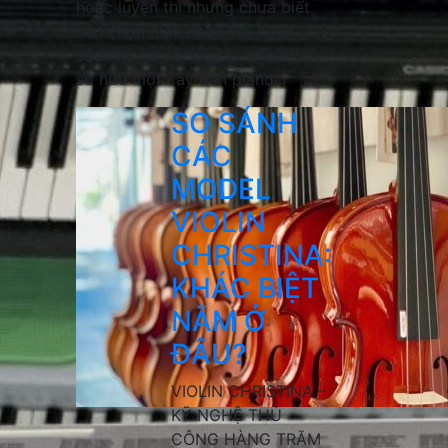
hoặc luyện thi nhưng chưa biết
nên chọn mẫu nào? Với ngân
sách này, bạn hoàn toàn có thể
sở hữu một cây đàn piano...
SO SÁNH
CÁC
MODEL
VIOLIN
CHRISTINA:
KHÁC BIỆT
NẰM Ở
ĐÂU?
VIOLIN CHRISTINA –
KỸ NGHỆ THỦ
CÔNG HÀNG TRĂM