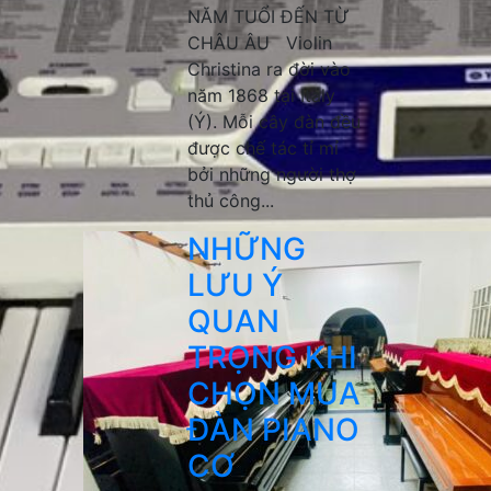
NĂM TUỔI ĐẾN TỪ
CHÂU ÂU Violin
Christina ra đời vào
năm 1868 tại Italy
(Ý). Mỗi cây đàn đều
được chế tác tỉ mỉ
bởi những người thợ
thủ công...
NHỮNG
LƯU Ý
QUAN
TRỌNG KHI
CHỌN MUA
ĐÀN PIANO
CƠ