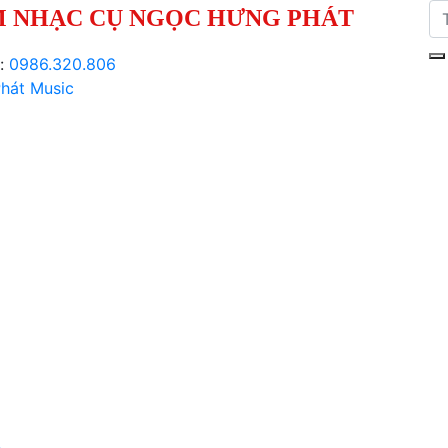
 NHẠC CỤ NGỌC HƯNG PHÁT
i:
0986.320.806
hát Music