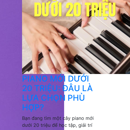
PIANO MỚI DƯỚI
20 TRIỆU: ĐÂU LÀ
LỰA CHỌN PHÙ
HỢP?
Bạn đang tìm một cây piano mới
dưới 20 triệu để học tập, giải trí