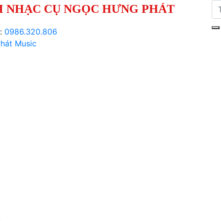
 NHẠC CỤ NGỌC HƯNG PHÁT
i:
0986.320.806
hát Music