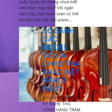
hoặc luyện thi nhưng chưa biết
nên chọn mẫu nào? Với ngân
sách này, bạn hoàn toàn có thể
sở hữu một cây đàn piano...
SO SÁNH
CÁC
MODEL
VIOLIN
CHRISTINA:
KHÁC BIỆT
NẰM Ở
ĐÂU?
VIOLIN CHRISTINA –
KỸ NGHỆ THỦ
CÔNG HÀNG TRĂM