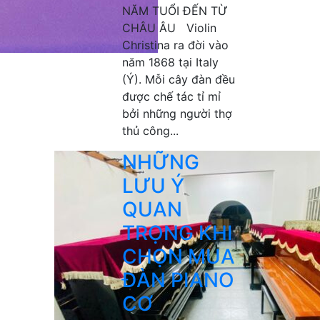
NĂM TUỔI ĐẾN TỪ
CHÂU ÂU Violin
Christina ra đời vào
năm 1868 tại Italy
(Ý). Mỗi cây đàn đều
được chế tác tỉ mỉ
bởi những người thợ
thủ công...
NHỮNG
LƯU Ý
QUAN
TRỌNG KHI
CHỌN MUA
ĐÀN PIANO
CƠ