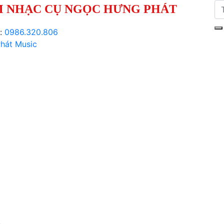
 NHẠC CỤ NGỌC HƯNG PHÁT
i:
0986.320.806
hát Music