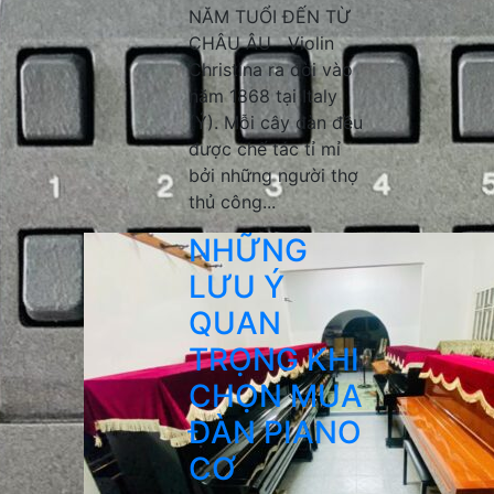
NĂM TUỔI ĐẾN TỪ
CHÂU ÂU Violin
Christina ra đời vào
năm 1868 tại Italy
(Ý). Mỗi cây đàn đều
được chế tác tỉ mỉ
bởi những người thợ
thủ công...
NHỮNG
LƯU Ý
QUAN
TRỌNG KHI
CHỌN MUA
ĐÀN PIANO
CƠ