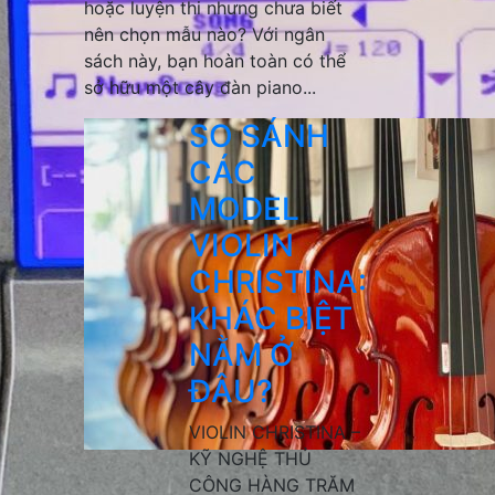
hoặc luyện thi nhưng chưa biết
nên chọn mẫu nào? Với ngân
sách này, bạn hoàn toàn có thể
sở hữu một cây đàn piano...
SO SÁNH
CÁC
MODEL
VIOLIN
CHRISTINA:
KHÁC BIỆT
NẰM Ở
ĐÂU?
VIOLIN CHRISTINA –
KỸ NGHỆ THỦ
CÔNG HÀNG TRĂM