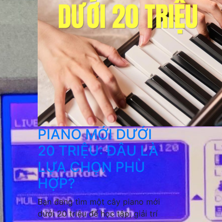
PIANO MỚI DƯỚI
20 TRIỆU: ĐÂU LÀ
LỰA CHỌN PHÙ
HỢP?
Bạn đang tìm một cây piano mới
dưới 20 triệu để học tập, giải trí