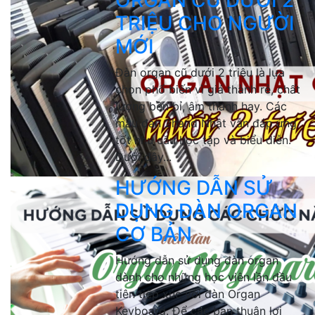
ORGAN CŨ DƯỚI 2
TRIỆU CHO NGƯỜI
MỚI
Đàn organ cũ dưới 2 triệu là lựa
chọn phổ biến vì giá thành rẻ, chất
lượng bền bỉ, âm thanh hay. Các
mẫu đàn 2hand Nhật vẫn đáp ứng
tốt nhu cầu học tập và biểu diễn.
Dưới đây...
HƯỚNG DẪN SỬ
DỤNG ĐÀN ORGAN
CƠ BẢN
Hướng dẫn sử dụng đàn organ
dành cho những học viên lần đầu
tiên tiếp xúc với đàn Organ
Keyboard. Để các bạn thuận lợi