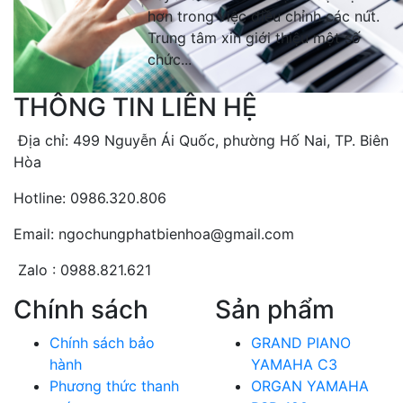
hơn trong việc điều chỉnh các nút.
Trung tâm xin giới thiệu một số
chức...
THÔNG TIN LIÊN HỆ
Địa chỉ: 499 Nguyễn Ái Quốc, phường Hố Nai, TP. Biên
Hòa
Hotline: 0986.320.806
Email: ngochungphatbienhoa@gmail.com
Zalo : 0988.821.621
Chính sách
Sản phẩm
Chính sách bảo
GRAND PIANO
hành
YAMAHA C3
Phương thức thanh
ORGAN YAMAHA