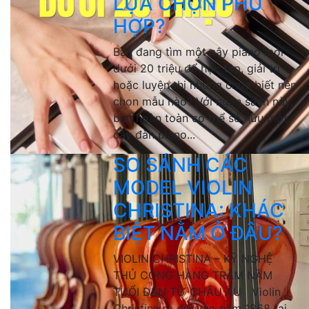
LỰA CHỌN PHÙ
HỢP?
Bạn đang tìm một cây piano mới
dưới 20 triệu để học tập, giải trí
hoặc luyện thi nhưng chưa biết nên
chọn mẫu nào? Với ngân sách này,
bạn hoàn toàn có thể sở hữu một
cây đàn piano...
SO SÁNH CÁC
MODEL VIOLIN
CHRISTINA: KHÁC
BIỆT NẰM Ở ĐÂU?
VIOLIN CHRISTINA – KỸ NGHỆ
THỦ CÔNG HÀNG TRĂM NĂM
TUỔI ĐẾN TỪ CHÂU ÂU Violin
Christina ra đời vào năm 1868 tại