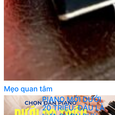
Mẹo quan tâm
PIANO MỚI DƯỚI
20 TRIỆU: ĐÂU LÀ