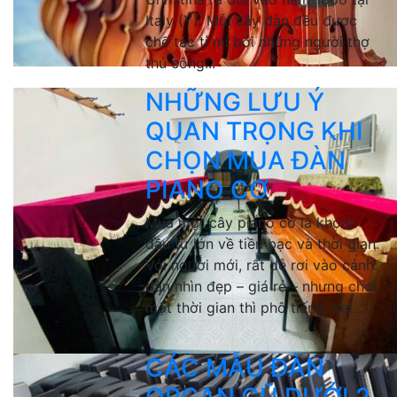
Italy (Ý). Mỗi cây đàn đều được
chế tác tỉ mỉ bởi những người thợ
thủ công...
NHỮNG LƯU Ý
QUAN TRỌNG KHI
CHỌN MUA ĐÀN
PIANO CƠ
Mua một cây piano cơ là khoản
đầu tư lớn về tiền bạc và thời gian.
Với người mới, rất dễ rơi vào cảnh:
đàn nhìn đẹp – giá rẻ – nhưng chơi
một thời gian thì phô tiếng, kẹt...
CÁC MẪU ĐÀN