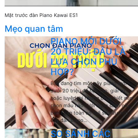
Mặt trước đàn Piano Kawai ES1
Mẹo quan tâm
PIANO MỚI DƯỚI
20 TRIỆU: ĐÂU LÀ
LỰA CHỌN PHÙ
HỢP?
Bạn đang tìm một cây piano mới
dưới 20 triệu để học tập, giải trí
hoặc luyện thi nhưng chưa biết nên
chọn mẫu nào? Với ngân sách này,
bạn hoàn toàn có thể sở hữu một
cây đàn piano...
SO SÁNH CÁC