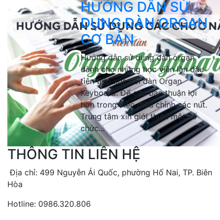
HƯỚNG DẪN SỬ
DỤNG ĐÀN ORGAN
CƠ BẢN
Hướng dẫn sử dụng đàn organ
dành cho những học viên lần đầu
tiên tiếp xúc với đàn Organ
Keyboard. Để các bạn thuận lợi
hơn trong việc điều chỉnh các nút.
Trung tâm xin giới thiệu một số
chức...
THÔNG TIN LIÊN HỆ
Địa chỉ: 499 Nguyễn Ái Quốc, phường Hố Nai, TP. Biên
Hòa
Hotline: 0986.320.806