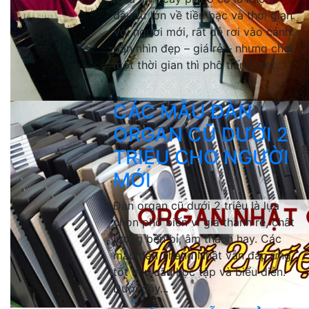
đầu tư lớn về tiền bạc và thời gian.
Với người mới, rất dễ rơi vào cảnh:
đàn nhìn đẹp – giá rẻ – nhưng chơi
một thời gian thì phô tiếng, kẹt...
CÁC MẪU ĐÀN
ORGAN CŨ DƯỚI 2
TRIỆU CHO NGƯỜI
MỚI
Đàn organ cũ dưới 2 triệu là lựa
chọn phổ biến vì giá thành rẻ, chất
lượng bền bỉ, âm thanh hay. Các
mẫu đàn 2hand Nhật vẫn đáp ứng
tốt nhu cầu học tập và biểu diễn.
Dưới đây...