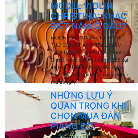
MODEL VIOLIN
CHRISTINA: KHÁC
BIỆT NẰM Ở ĐÂU?
VIOLIN CHRISTINA – KỸ NGHỆ
THỦ CÔNG HÀNG TRĂM NĂM
TUỔI ĐẾN TỪ CHÂU ÂU Violin
Christina ra đời vào năm 1868 tại
Italy (Ý). Mỗi cây đàn đều được
chế tác tỉ mỉ bởi những người thợ
thủ công...
NHỮNG LƯU Ý
QUAN TRỌNG KHI
CHỌN MUA ĐÀN
PIANO CƠ
Mua một cây piano cơ là khoản