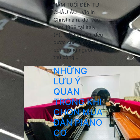
NĂM TUỔI ĐẾN TỪ
CHÂU ÂU Violin
Christina ra đời vào
năm 1868 tại Italy
(Ý). Mỗi cây đàn đều
được chế tác tỉ mỉ
bởi những người thợ
thủ công...
NHỮNG
LƯU Ý
QUAN
TRỌNG KHI
CHỌN MUA
ĐÀN PIANO
CƠ