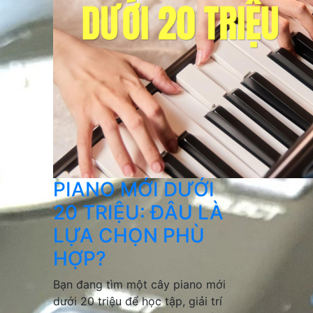
PIANO MỚI DƯỚI
20 TRIỆU: ĐÂU LÀ
LỰA CHỌN PHÙ
HỢP?
Bạn đang tìm một cây piano mới
dưới 20 triệu để học tập, giải trí