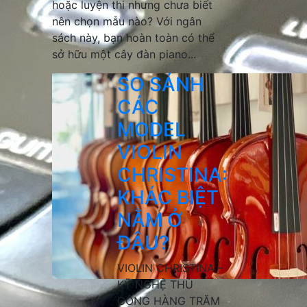
hoặc luyện thi nhưng chưa biết
nên chọn mẫu nào? Với ngân
sách này, bạn hoàn toàn có thể
sở hữu một cây đàn piano...
SO SÁNH
CÁC
MODEL
VIOLIN
CHRISTINA:
KHÁC BIỆT
NẰM Ở
ĐÂU?
VIOLIN CHRISTINA –
KỸ NGHỆ THỦ
CÔNG HÀNG TRĂM