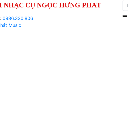
 NHẠC CỤ NGỌC HƯNG PHÁT
i:
0986.320.806
hát Music