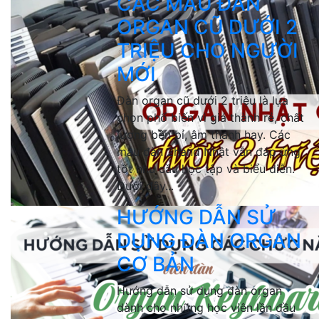
CÁC MẪU ĐÀN
ORGAN CŨ DƯỚI 2
TRIỆU CHO NGƯỜI
MỚI
Đàn organ cũ dưới 2 triệu là lựa
chọn phổ biến vì giá thành rẻ, chất
lượng bền bỉ, âm thanh hay. Các
mẫu đàn 2hand Nhật vẫn đáp ứng
tốt nhu cầu học tập và biểu diễn.
Dưới đây...
HƯỚNG DẪN SỬ
DỤNG ĐÀN ORGAN
CƠ BẢN
Hướng dẫn sử dụng đàn organ
dành cho những học viên lần đầu