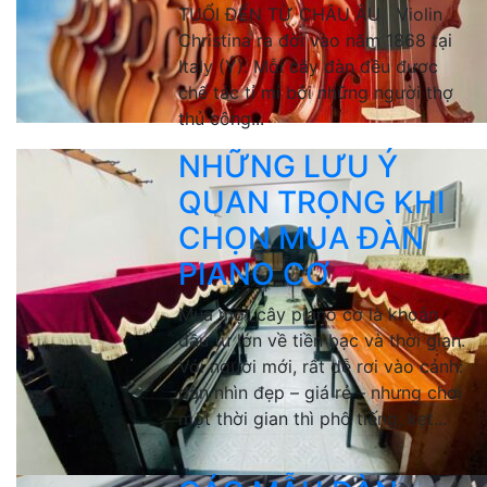
TUỔI ĐẾN TỪ CHÂU ÂU Violin
Christina ra đời vào năm 1868 tại
Italy (Ý). Mỗi cây đàn đều được
chế tác tỉ mỉ bởi những người thợ
thủ công...
NHỮNG LƯU Ý
QUAN TRỌNG KHI
CHỌN MUA ĐÀN
PIANO CƠ
Mua một cây piano cơ là khoản
đầu tư lớn về tiền bạc và thời gian.
Với người mới, rất dễ rơi vào cảnh:
đàn nhìn đẹp – giá rẻ – nhưng chơi
một thời gian thì phô tiếng, kẹt...