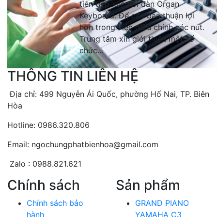
tiên tiếp xúc với đàn Organ
Keyboard. Để các bạn thuận lợi
hơn trong việc điều chỉnh các nút.
Trung tâm xin giới thiệu một số
chức...
THÔNG TIN LIÊN HỆ
Địa chỉ: 499 Nguyễn Ái Quốc, phường Hố Nai, TP. Biên
Hòa
Hotline: 0986.320.806
Email: ngochungphatbienhoa@gmail.com
Zalo : 0988.821.621
Chính sách
Sản phẩm
Chính sách bảo
GRAND PIANO
hành
YAMAHA C3