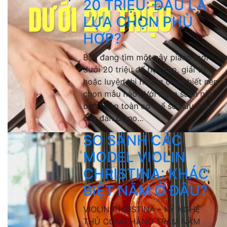
20 TRIỆU: ĐÂU LÀ
LỰA CHỌN PHÙ
HỢP?
Bạn đang tìm một cây piano mới
dưới 20 triệu để học tập, giải trí
hoặc luyện thi nhưng chưa biết nên
chọn mẫu nào? Với ngân sách này,
bạn hoàn toàn có thể sở hữu một
cây đàn piano...
SO SÁNH CÁC
MODEL VIOLIN
CHRISTINA: KHÁC
BIỆT NẰM Ở ĐÂU?
VIOLIN CHRISTINA – KỸ NGHỆ
THỦ CÔNG HÀNG TRĂM NĂM