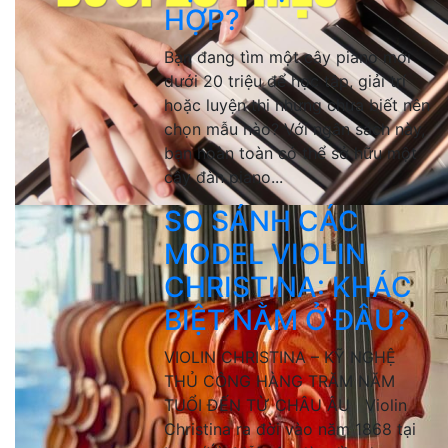
HỢP?
Bạn đang tìm một cây piano mới
dưới 20 triệu để học tập, giải trí
hoặc luyện thi nhưng chưa biết nên
chọn mẫu nào? Với ngân sách này,
bạn hoàn toàn có thể sở hữu một
cây đàn piano...
SO SÁNH CÁC
MODEL VIOLIN
CHRISTINA: KHÁC
BIỆT NẰM Ở ĐÂU?
VIOLIN CHRISTINA – KỸ NGHỆ
THỦ CÔNG HÀNG TRĂM NĂM
TUỔI ĐẾN TỪ CHÂU ÂU Violin
Christina ra đời vào năm 1868 tại