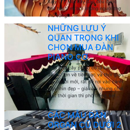
Italy (Ý). Mỗi cây đàn đều được
chế tác tỉ mỉ bởi những người thợ
thủ công...
NHỮNG LƯU Ý
QUAN TRỌNG KHI
CHỌN MUA ĐÀN
PIANO CƠ
Mua một cây piano cơ là khoản
đầu tư lớn về tiền bạc và thời gian.
Với người mới, rất dễ rơi vào cảnh:
đàn nhìn đẹp – giá rẻ – nhưng chơi
một thời gian thì phô tiếng, kẹt...
CÁC MẪU ĐÀN
ORGAN CŨ DƯỚI 2