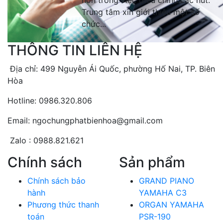
hơn trong việc điều chỉnh các nút.
Trung tâm xin giới thiệu một số
chức...
THÔNG TIN LIÊN HỆ
Địa chỉ: 499 Nguyễn Ái Quốc, phường Hố Nai, TP. Biên
Hòa
Hotline: 0986.320.806
Email: ngochungphatbienhoa@gmail.com
Zalo : 0988.821.621
Chính sách
Sản phẩm
Chính sách bảo
GRAND PIANO
hành
YAMAHA C3
Phương thức thanh
ORGAN YAMAHA
toán
PSR-190