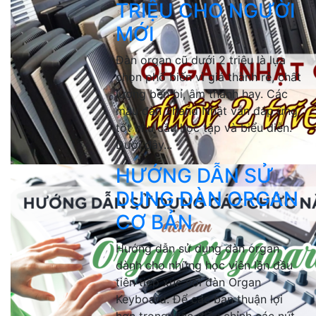
TRIỆU CHO NGƯỜI
MỚI
Đàn organ cũ dưới 2 triệu là lựa
chọn phổ biến vì giá thành rẻ, chất
lượng bền bỉ, âm thanh hay. Các
mẫu đàn 2hand Nhật vẫn đáp ứng
tốt nhu cầu học tập và biểu diễn.
Dưới đây...
HƯỚNG DẪN SỬ
DỤNG ĐÀN ORGAN
CƠ BẢN
Hướng dẫn sử dụng đàn organ
dành cho những học viên lần đầu
tiên tiếp xúc với đàn Organ
Keyboard. Để các bạn thuận lợi