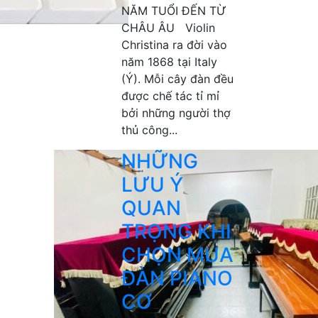
NĂM TUỔI ĐẾN TỪ
CHÂU ÂU Violin
Christina ra đời vào
năm 1868 tại Italy
(Ý). Mỗi cây đàn đều
được chế tác tỉ mỉ
bởi những người thợ
thủ công...
NHỮNG
LƯU Ý
QUAN
TRỌNG KHI
CHỌN MUA
ĐÀN PIANO
CƠ