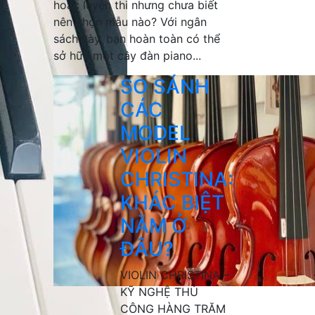
hoặc luyện thi nhưng chưa biết
nên chọn mẫu nào? Với ngân
sách này, bạn hoàn toàn có thể
sở hữu một cây đàn piano...
SO SÁNH
CÁC
MODEL
VIOLIN
CHRISTINA:
KHÁC BIỆT
NẰM Ở
ĐÂU?
VIOLIN CHRISTINA –
KỸ NGHỆ THỦ
CÔNG HÀNG TRĂM