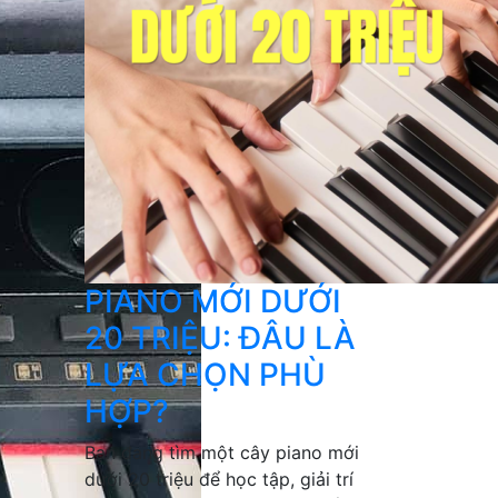
PIANO MỚI DƯỚI
20 TRIỆU: ĐÂU LÀ
LỰA CHỌN PHÙ
HỢP?
Bạn đang tìm một cây piano mới
dưới 20 triệu để học tập, giải trí