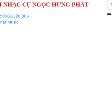
 NHẠC CỤ NGỌC HƯNG PHÁT
i:
0986.320.806
hát Music