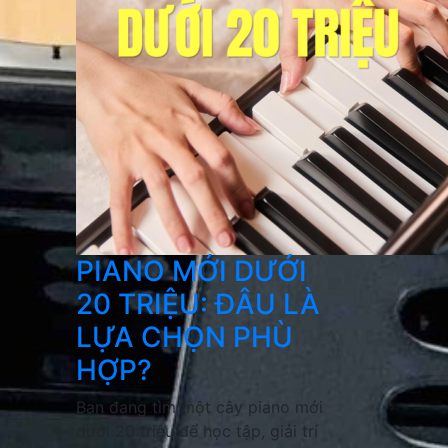
PIANO MỚI DƯỚI
20 TRIỆU: ĐÂU LÀ
LỰA CHỌN PHÙ
HỢP?
Bạn đang tìm một cây piano mới
dưới 20 triệu để học tập, giải trí