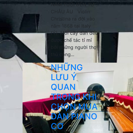
NĂM TUỔI ĐẾN TỪ
CHÂU ÂU Violin
Christina ra đời vào
năm 1868 tại Italy
(Ý). Mỗi cây đàn đều
được chế tác tỉ mỉ
bởi những người thợ
thủ công...
NHỮNG
LƯU Ý
QUAN
TRỌNG KHI
CHỌN MUA
ĐÀN PIANO
CƠ