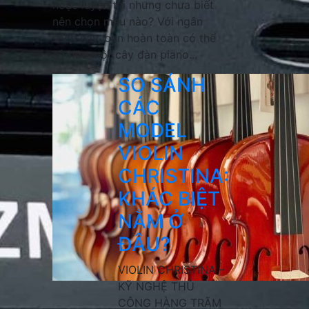
hoặc luyện thi nhưng chưa biết
nên chọn mẫu nào? Với ngân
sách này, bạn hoàn toàn có thể
sở hữu một cây đàn piano...
SO SÁNH
CÁC
MODEL
VIOLIN
CHRISTINA:
KHÁC BIỆT
NẰM Ở
ĐÂU?
VIOLIN CHRISTINA –
KỸ NGHỆ THỦ
CÔNG HÀNG TRĂM