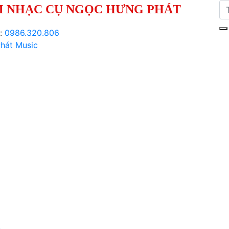
 NHẠC CỤ NGỌC HƯNG PHÁT
i:
0986.320.806
hát Music