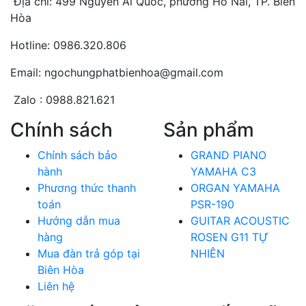
Địa chỉ: 499 Nguyễn Ái Quốc, phường Hố Nai, TP. Biên
Hòa
Hotline: 0986.320.806
Email: ngochungphatbienhoa@gmail.com
Zalo : 0988.821.621
Chính sách
Sản phẩm
Chính sách bảo
GRAND PIANO
hành
YAMAHA C3
Phương thức thanh
ORGAN YAMAHA
toán
PSR-190
Hướng dẫn mua
GUITAR ACOUSTIC
hàng
ROSEN G11 TỰ
Mua đàn trả góp tại
NHIÊN
Biên Hòa
Liên hệ