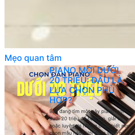
Mẹo quan tâm
PIANO MỚI DƯỚI
20 TRIỆU: ĐÂU LÀ
LỰA CHỌN PHÙ
HỢP?
Bạn đang tìm một cây piano mới
dưới 20 triệu để học tập, giải trí
hoặc luyện thi nhưng chưa biết nên
chọn mẫu nào? Với ngân sách này,