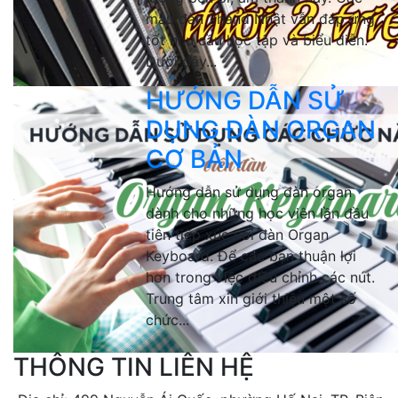
mẫu đàn 2hand Nhật vẫn đáp ứng
tốt nhu cầu học tập và biểu diễn.
Dưới đây...
HƯỚNG DẪN SỬ
DỤNG ĐÀN ORGAN
CƠ BẢN
Hướng dẫn sử dụng đàn organ
dành cho những học viên lần đầu
tiên tiếp xúc với đàn Organ
Keyboard. Để các bạn thuận lợi
hơn trong việc điều chỉnh các nút.
Trung tâm xin giới thiệu một số
chức...
THÔNG TIN LIÊN HỆ