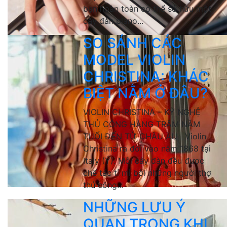
bạn hoàn toàn có thể sở hữu một
cây đàn piano...
SO SÁNH CÁC
MODEL VIOLIN
CHRISTINA: KHÁC
BIỆT NẰM Ở ĐÂU?
VIOLIN CHRISTINA – KỸ NGHỆ
THỦ CÔNG HÀNG TRĂM NĂM
TUỔI ĐẾN TỪ CHÂU ÂU Violin
Christina ra đời vào năm 1868 tại
Italy (Ý). Mỗi cây đàn đều được
chế tác tỉ mỉ bởi những người thợ
thủ công...
NHỮNG LƯU Ý
QUAN TRỌNG KHI