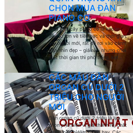
CHỌN MUA ĐÀN
PIANO CƠ
Mua một cây piano cơ là khoản
đầu tư lớn về tiền bạc và thời gian.
Với người mới, rất dễ rơi vào cảnh:
đàn nhìn đẹp – giá rẻ – nhưng chơi
một thời gian thì phô tiếng, kẹt...
CÁC MẪU ĐÀN
ORGAN CŨ DƯỚI 2
TRIỆU CHO NGƯỜI
MỚI
Đàn organ cũ dưới 2 triệu là lựa
chọn phổ biến vì giá thành rẻ, chất
lượng bền bỉ, âm thanh hay. Các