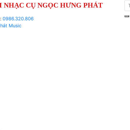
 NHẠC CỤ NGỌC HƯNG PHÁT
i:
0986.320.806
hát Music