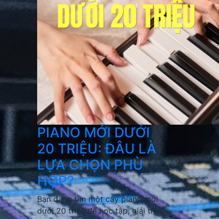
PIANO MỚI DƯỚI
20 TRIỆU: ĐÂU LÀ
LỰA CHỌN PHÙ
HỢP?
Bạn đang tìm một cây piano mới
dưới 20 triệu để học tập, giải trí