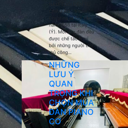
NĂM TUỔI ĐẾN TỪ
CHÂU ÂU Violin
Christina ra đời vào
năm 1868 tại Italy
(Ý). Mỗi cây đàn đều
được chế tác tỉ mỉ
bởi những người thợ
thủ công...
NHỮNG
LƯU Ý
QUAN
TRỌNG KHI
CHỌN MUA
ĐÀN PIANO
CƠ