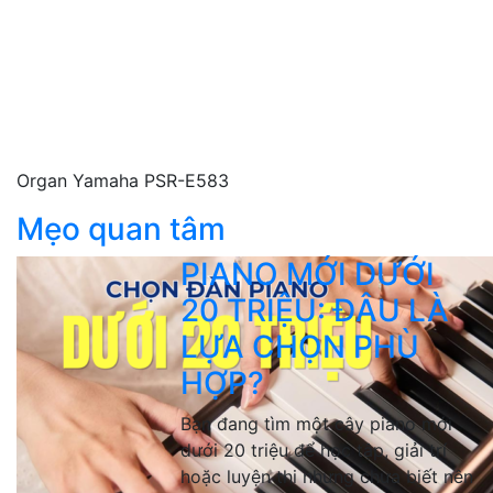
Organ Yamaha PSR-E583
Mẹo quan tâm
PIANO MỚI DƯỚI
20 TRIỆU: ĐÂU LÀ
LỰA CHỌN PHÙ
HỢP?
Bạn đang tìm một cây piano mới
dưới 20 triệu để học tập, giải trí
hoặc luyện thi nhưng chưa biết nên