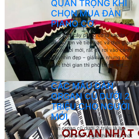
QUAN TRỌNG KHI
CHỌN MUA ĐÀN
PIANO CƠ
Mua một cây piano cơ là khoản
đầu tư lớn về tiền bạc và thời gian.
Với người mới, rất dễ rơi vào cảnh:
đàn nhìn đẹp – giá rẻ – nhưng chơi
một thời gian thì phô tiếng, kẹt...
CÁC MẪU ĐÀN
ORGAN CŨ DƯỚI 2
TRIỆU CHO NGƯỜI
MỚI
Đàn organ cũ dưới 2 triệu là lựa
chọn phổ biến vì giá thành rẻ, chất