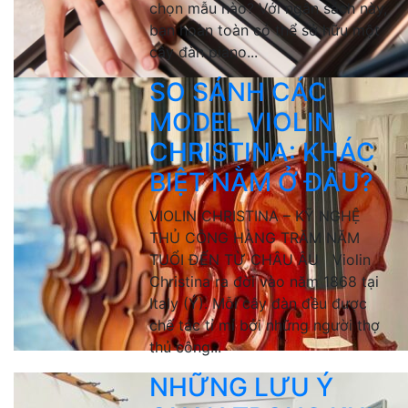
chọn mẫu nào? Với ngân sách này,
bạn hoàn toàn có thể sở hữu một
cây đàn piano...
SO SÁNH CÁC
MODEL VIOLIN
CHRISTINA: KHÁC
BIỆT NẰM Ở ĐÂU?
VIOLIN CHRISTINA – KỸ NGHỆ
THỦ CÔNG HÀNG TRĂM NĂM
TUỔI ĐẾN TỪ CHÂU ÂU Violin
Christina ra đời vào năm 1868 tại
Italy (Ý). Mỗi cây đàn đều được
chế tác tỉ mỉ bởi những người thợ
thủ công...
NHỮNG LƯU Ý