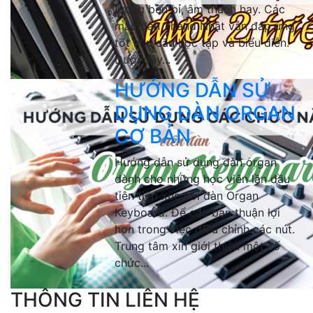
lượng bền bỉ, âm thanh hay. Các
mẫu đàn 2hand Nhật vẫn đáp ứng
tốt nhu cầu học tập và biểu diễn.
Dưới đây...
HƯỚNG DẪN SỬ
DỤNG ĐÀN ORGAN
CƠ BẢN
Hướng dẫn sử dụng đàn organ
dành cho những học viên lần đầu
tiên tiếp xúc với đàn Organ
Keyboard. Để các bạn thuận lợi
hơn trong việc điều chỉnh các nút.
Trung tâm xin giới thiệu một số
chức...
THÔNG TIN LIÊN HỆ