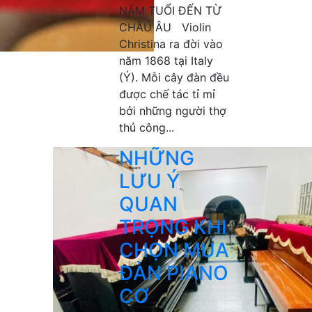
NĂM TUỔI ĐẾN TỪ
CHÂU ÂU Violin
Christina ra đời vào
năm 1868 tại Italy
(Ý). Mỗi cây đàn đều
được chế tác tỉ mỉ
bởi những người thợ
thủ công...
NHỮNG
LƯU Ý
QUAN
TRỌNG KHI
CHỌN MUA
ĐÀN PIANO
CƠ