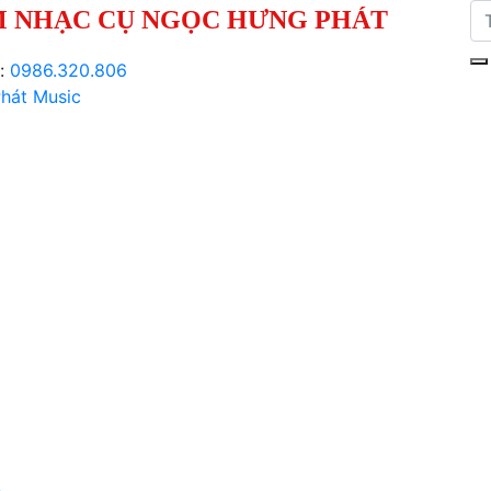
 NHẠC CỤ NGỌC HƯNG PHÁT
i:
0986.320.806
hát Music