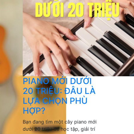
PIANO MỚI DƯỚI
20 TRIỆU: ĐÂU LÀ
LỰA CHỌN PHÙ
HỢP?
Bạn đang tìm một cây piano mới
dưới 20 triệu để học tập, giải trí