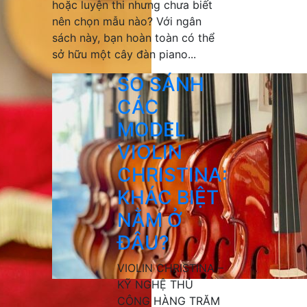
hoặc luyện thi nhưng chưa biết
nên chọn mẫu nào? Với ngân
sách này, bạn hoàn toàn có thể
sở hữu một cây đàn piano...
SO SÁNH
CÁC
MODEL
VIOLIN
CHRISTINA:
KHÁC BIỆT
NẰM Ở
ĐÂU?
VIOLIN CHRISTINA –
KỸ NGHỆ THỦ
CÔNG HÀNG TRĂM